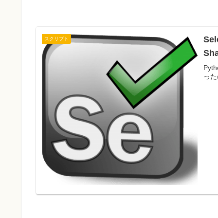
Se
スクリプト
Sh
Pyt
った