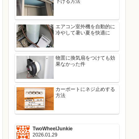
下げる方法
エアコン室外機を自動的に
冷やして暑い夏を快適に
物置に換気扇をつけても効
果なかった件
カーポートにネジ止めする
方法
TwoWheelJunkie
2026.01.29