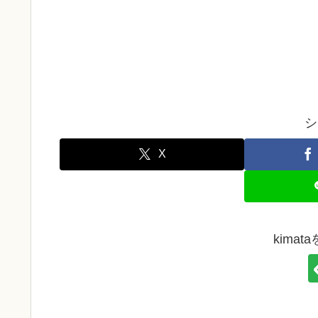
シ
X
kima