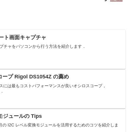
でリモート画面キャプチャ
の画面キャプチャをパソコンから行う方法を紹介します．
 Rigol DS1054Z の薦め
個人ユースには最もコストパフォーマンスが良いオシロスコープ，
す．
モジュールの Tips
った秋月の I2C レベル変換モジュールを活用するためのコツを紹介しま