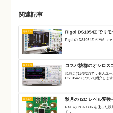
関連記事
Rigol DS1054Z 
電子工作
Rigol の DS1054Z 
コスパ抜群のオシロスコープ
電子工作
現時点('15/6/27)で，
DS1054Z について紹介しま
秋月の I2C レベル変換
電子工作
NXP の PCA9306 を使
す．