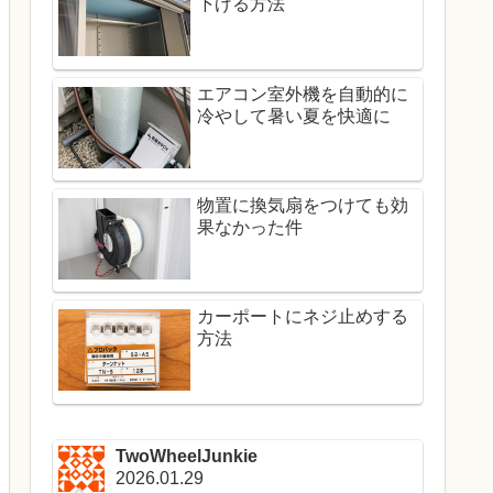
下げる方法
エアコン室外機を自動的に
冷やして暑い夏を快適に
物置に換気扇をつけても効
果なかった件
カーポートにネジ止めする
方法
TwoWheelJunkie
2026.01.29