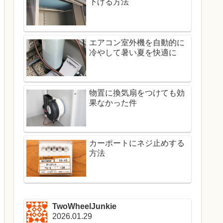
下げる方法
エアコン室外機を自動的に
冷やして暑い夏を快適に
物置に換気扇をつけても効
果なかった件
カーポートにネジ止めする
方法
TwoWheelJunkie
2026.01.29