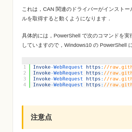
これは，CAN 関連のドライバーがインストール
ルを取得すると動くようになります．
具体的には，PowerShell で次のコマン
していますので，Windows10 の PowerShe
1
Invoke
-
WebRequest 
https
:
//raw.git
2
Invoke
-
WebRequest 
https
:
//raw.git
3
Invoke
-
WebRequest 
https
:
//raw.git
4
Invoke
-
WebRequest 
https
:
//raw.git
注意点