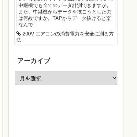
中継機でも全てのデータ計測できますか。
また、中継機からデータを抜こうとしたの
は何故ですか。TAPからデータ抜けると楽
なんで...
200V エアコンの消費電力を安全に測る方
法
アーカイブ
omponents/driver/can.c -OutFile "C:\Users\$en
omponents/driver/include/driver/can.h -OutFil
omponents/soc/esp32/include/soc/can_struct.h 
ster/tools/sdk/ld/esp32.peripherals.ld -OutFi