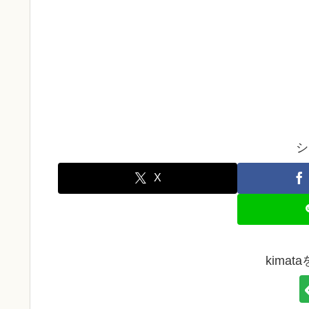
シ
X
kima