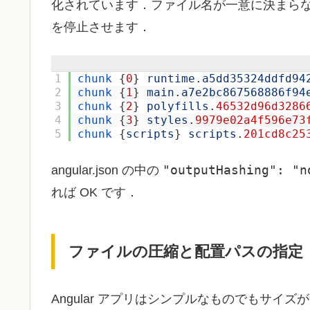
化されています．ファイル名が一意に決まらない
を停止させます．
1
chunk
{
0
}
runtime
.
a5dd35324ddfd94
2
chunk
{
1
}
main
.
a7e2bc867568886f94
3
chunk
{
2
}
polyfills
.
46532d96d3286
4
chunk
{
3
}
styles
.
9979e02a4f596e73
5
chunk
{
scripts
}
scripts
.
201cd8c25
"outputHashing": "n
angular.json の中の
れば OK です．
ファイルの圧縮と配置パスの指定
Angular アプリはシンプルなものでもサ