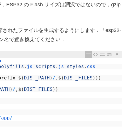
P32 の Flash サイズは潤沢ではないので，gzip
て圧縮されたファイルを生成するようにします．「esp32-
ケーション名で置き換えてください．
o
polyfills
.
js 
scripts
.
js 
styles
.
css
prefix
$
(
DIST_PATH
)
/
,
$
(
DIST_FILES
)
)
)
PATH
)
/
,
$
(
DIST_FILES
)
)
/
app
/