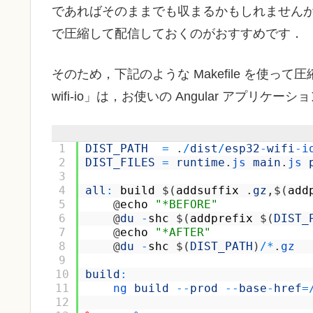
であればそのままでも収まるかもしれませんが，ES
で圧縮して配信しておくのがおすすめです．
そのため，下記のような Makefile を使っ
wifi-io」は，お使いの Angular アプリ
1
DIST_PATH
=
.
/
dist
/
esp32
-
wifi
-
i
2
DIST_FILES
=
runtime
.
js 
main
.
js 
3
4
all
:
build
$
(
addsuffix
.
gz
,
$
(
add
5
@
echo
"*BEFORE"
6
@
du
-
shc
$
(
addprefix
$
(
DIST_
7
@
echo
"*AFTER"
8
@
du
-
shc
$
(
DIST_PATH
)
/
*
.
gz
9
10
build
:
11
ng 
build
--
prod
--
base
-
href
=
12