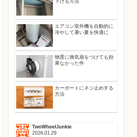
下げる方法
エアコン室外機を自動的に
冷やして暑い夏を快適に
物置に換気扇をつけても効
果なかった件
カーポートにネジ止めする
方法
TwoWheelJunkie
2026.01.29