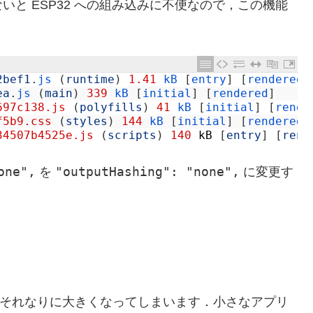
と ESP32 への組み込みに不便なので，この機能
2bef1
.
js
(
runtime
)
1.41
kB
[
entry
]
[
rendered
]
ea
.
js
(
main
)
339
kB
[
initial
]
[
rendered
]
697c138.js
(
polyfills
)
41
kB
[
initial
]
[
rende
f5b9.css
(
styles
)
144
kB
[
initial
]
[
rendered
]
34507b4525e.js
(
scripts
)
140
kB
[
entry
]
[
rend
one",
"outputHashing": "none",
を
に変更す
イズがそれなりに大きくなってしまいます．小さなアプリ