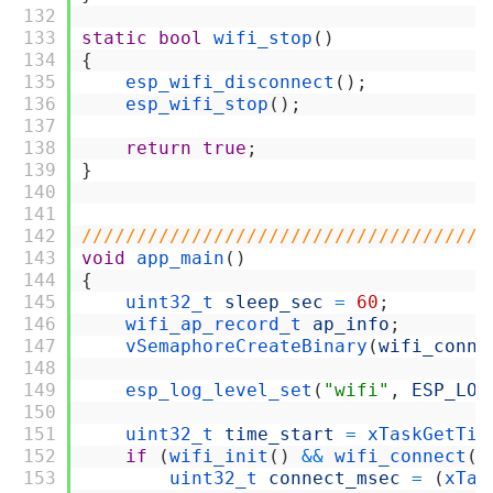
132
133
static
bool
wifi_stop
(
)
134
{
135
esp_wifi_disconnect
(
)
;
136
esp_wifi_stop
(
)
;
137
138
return
true
;
139
}
140
141
142
/////////////////////////////////////
143
void
app_main
(
)
144
{
145
uint32_t 
sleep_sec
=
60
;
146
wifi_ap_record_t 
ap_info
;
147
vSemaphoreCreateBinary
(
wifi_conn_
148
149
esp_log_level_set
(
"wifi"
,
ESP_LOG
150
151
uint32_t 
time_start
=
xTaskGetTic
152
if
(
wifi_init
(
)
&&
wifi_connect
(
&
153
uint32_t 
connect_msec
=
(
xTas