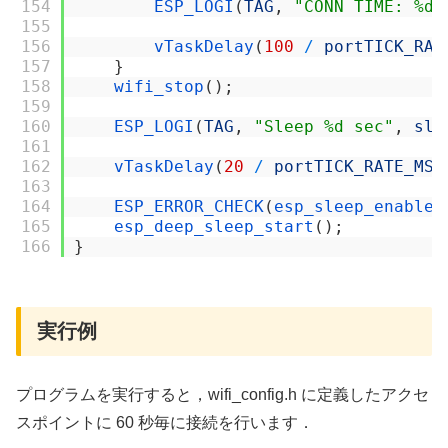
154
ESP_LOGI
(
TAG
,
"CONN TIME: %d 
155
156
vTaskDelay
(
100
/
portTICK_RAT
157
}
158
wifi_stop
(
)
;
159
160
ESP_LOGI
(
TAG
,
"Sleep %d sec"
,
sle
161
162
vTaskDelay
(
20
/
portTICK_RATE_MS
)
163
164
ESP_ERROR_CHECK
(
esp_sleep_enable_
165
esp_deep_sleep_start
(
)
;
166
}
実行例
プログラムを実行すると，wifi_config.h に定義したアクセ
スポイントに 60 秒毎に接続を行います．