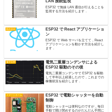
LAN 接続監視
ESP32 で無線 LAN 通信が行えることを
監視する方法を紹介します．
ESP32 で React アプリケーショ
組み込み
ン
ESP32 で Web サーバを立てて，React
アプリケーションを動かす方法を紹介し
ます．
電気二重層コンデンサによる
電子工作
ESP32 駆動のその後
電気二重層コンデンサで ESP32 を駆動
して半年以上経過したので，これまでの
稼働状況を紹介します．
ESP32 で電動シャッターを自動
スマートホーム
制御
電動シャッターは便利なのですが，毎日
手動で開け閉めするのがだんだん手間に