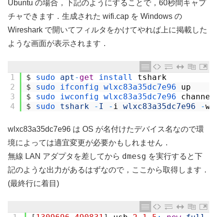
Ubuntu の場合，下記のようにすることで，60秒間キャプ
チャできます．生成された wifi.cap を Windows の
Wireshark で開いてフィルタをかけてやれば上に掲載した
ような画面が表示されます．
1
$
sudo 
apt
-
get
install 
tshark
2
$
sudo 
ifconfig 
wlxc83a35dc7e96 
up
3
$
sudo 
iwconfig 
wlxc83a35dc7e96 
channel
4
$
sudo 
tshark
-
I
-
i
wlxc83a35dc7e96
-
w
wlxc83a35dc7e96 は OS が名付けたデバイス名なので環
境によっては適宜変更が必要かもしれません．
dmesg
無線 LAN アダプタを差してから
を実行すると下
記のような出力があるはずなので，ここから取得します．
(最終行に着目)