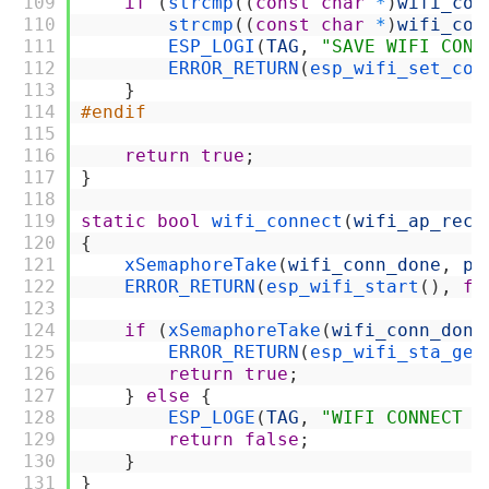
109
if
(
strcmp
(
(
const
char
*
)
wifi_con
110
strcmp
(
(
const
char
*
)
wifi_con
111
ESP_LOGI
(
TAG
,
"SAVE WIFI CONF
112
ERROR_RETURN
(
esp_wifi_set_con
113
}
114
#endif
115
116
return
true
;
117
}
118
119
static
bool
wifi_connect
(
wifi_ap_reco
120
{
121
xSemaphoreTake
(
wifi_conn_done
,
po
122
ERROR_RETURN
(
esp_wifi_start
(
)
,
fa
123
124
if
(
xSemaphoreTake
(
wifi_conn_done
125
ERROR_RETURN
(
esp_wifi_sta_get
126
return
true
;
127
}
else
{
128
ESP_LOGE
(
TAG
,
"WIFI CONNECT T
129
return
false
;
130
}
131
}