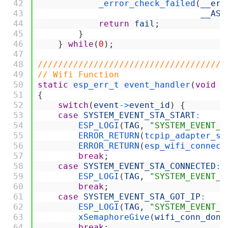
42
_error_check_failed
(
__err
43
__ASS
44
return
fail
;
45
}
46
}
while
(
0
)
;
47
48
/////////////////////////////////////
49
// Wifi Function
50
static
esp_err_t 
event_handler
(
void
*
51
{
52
switch
(
event
->
event_id
)
{
53
case
SYSTEM_EVENT_STA_START
:
54
ESP_LOGI
(
TAG
,
"SYSTEM_EVENT_S
55
ERROR_RETURN
(
tcpip_adapter_se
56
ERROR_RETURN
(
esp_wifi_connect
57
break
;
58
case
SYSTEM_EVENT_STA_CONNECTED
:
59
ESP_LOGI
(
TAG
,
"SYSTEM_EVENT_S
60
break
;
61
case
SYSTEM_EVENT_STA_GOT_IP
:
62
ESP_LOGI
(
TAG
,
"SYSTEM_EVENT_S
63
xSemaphoreGive
(
wifi_conn_done
64
break
;