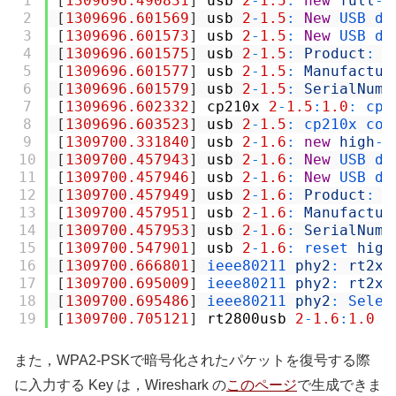
1
[
1309696.490831
]
usb
2
-
1.5
:
new
full
-
s
2
[
1309696.601569
]
usb
2
-
1.5
:
New
USB 
de
3
[
1309696.601573
]
usb
2
-
1.5
:
New
USB 
de
4
[
1309696.601575
]
usb
2
-
1.5
:
Product
:
C
5
[
1309696.601577
]
usb
2
-
1.5
:
Manufactur
6
[
1309696.601579
]
usb
2
-
1.5
:
SerialNumb
7
[
1309696.602332
]
cp210x
2
-
1.5
:
1.0
:
cp2
8
[
1309696.603523
]
usb
2
-
1.5
:
cp210x 
con
9
[
1309700.331840
]
usb
2
-
1.6
:
new
high
-
s
10
[
1309700.457943
]
usb
2
-
1.6
:
New
USB 
de
11
[
1309700.457946
]
usb
2
-
1.6
:
New
USB 
de
12
[
1309700.457949
]
usb
2
-
1.6
:
Product
:
8
13
[
1309700.457951
]
usb
2
-
1.6
:
Manufactur
14
[
1309700.457953
]
usb
2
-
1.6
:
SerialNumb
15
[
1309700.547901
]
usb
2
-
1.6
:
reset 
high
16
[
1309700.666801
]
ieee80211 
phy2
:
rt2x0
17
[
1309700.695009
]
ieee80211 
phy2
:
rt2x0
18
[
1309700.695486
]
ieee80211 
phy2
:
Selec
19
[
1309700.705121
]
rt2800usb
2
-
1.6
:
1.0
w
また，WPA2-PSKで暗号化されたパケットを復号する際
に入力する Key は，Wireshark の
このページ
で生成できま