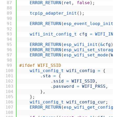
87
ERROR_RETURN
(
ret
,
false
)
;
88
89
tcpip_adapter_init
(
)
;
90
91
ERROR_RETURN
(
esp_event_loop_init
(
92
93
wifi_init_config_t 
cfg
=
WIFI_INI
94
95
ERROR_RETURN
(
esp_wifi_init
(
&
cfg
)
,
96
ERROR_RETURN
(
esp_wifi_set_storage
97
ERROR_RETURN
(
esp_wifi_set_mode
(
WI
98
99
#ifdef WIFI_SSID
100
wifi_config_t 
wifi_config
=
{
101
.
sta
=
{
102
.
ssid
=
WIFI_SSID
,
103
.
password
=
WIFI_PASS
,
104
}
,
105
}
;
106
wifi_config_t 
wifi_config_cur
;
107
ERROR_RETURN
(
esp_wifi_get_config
(
108