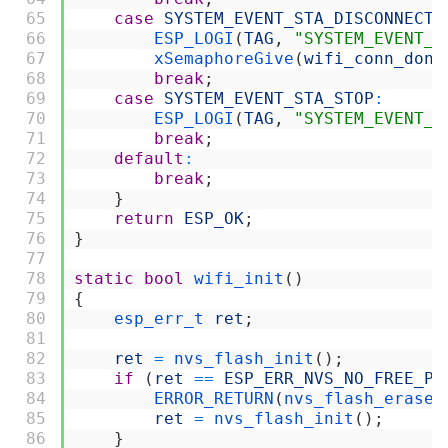
65
case
SYSTEM_EVENT_STA_DISCONNECTE
66
ESP_LOGI
(
TAG
,
"SYSTEM_EVENT_S
67
xSemaphoreGive
(
wifi_conn_done
68
break
;
69
case
SYSTEM_EVENT_STA_STOP
:
70
ESP_LOGI
(
TAG
,
"SYSTEM_EVENT_S
71
break
;
72
default
:
73
break
;
74
}
75
return
ESP_OK
;
76
}
77
78
static
bool
wifi_init
(
)
79
{
80
esp_err_t 
ret
;
81
82
ret
=
nvs_flash_init
(
)
;
83
if
(
ret
==
ESP_ERR_NVS_NO_FREE_PA
84
ERROR_RETURN
(
nvs_flash_erase
(
85
ret
=
nvs_flash_init
(
)
;
86
}