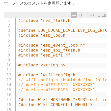
す．ソースのコメントを参照願います．
1
#include "nvs_flash.h"
2
3
#define LOG_LOCAL_LEVEL ESP_LOG_INFO
4
#include "esp_log.h"
5
6
#include "esp_event_loop.h"
7
#include "esp_spi_flash.h"
8
#include "esp_wifi.h"
9
10
#include <string.h>
11
12
#include "wifi_config.h"
13
// wifi_config.h should define follow
14
// #define WIFI_SSID "XXXXXXXX"      
15
// #define WIFI_PASS "XXXXXXXX"      
16
17
#define WIFI_HOSTNAME "ESP32-wifi_con
18
#define WIFI_CONNECT_TIMEOUT 3
19