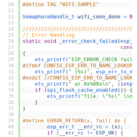
20
#define TAG "WIFI-SAMPLE"
21
22
SemaphoreHandle_t 
wifi_conn_done
=
NU
23
24
/////////////////////////////////////
25
// Error Handling
26
static
void
_error_check_failed
(
esp_e
27
const
28
{
29
ets_printf
(
"ESP_ERROR_CHECK faile
30
#ifdef CONFIG_ESP_ERR_TO_NAME_LOOKUP
31
ets_printf
(
" (%s)"
,
esp_err_to_na
32
#endif //CONFIG_ESP_ERR_TO_NAME_LOOKU
33
ets_printf
(
" at 0x%08x\n"
,
(
intpt
34
if
(
spi_flash_cache_enabled
(
)
)
{
35
ets_printf
(
"file: \"%s\" line
36
}
37
}
38
39
#define ERROR_RETURN(x, fail) do {   
40
esp_err_t 
__err_rc
=
(
x
)
;
41
if
(
__err_rc
!=
ESP_OK
)
{