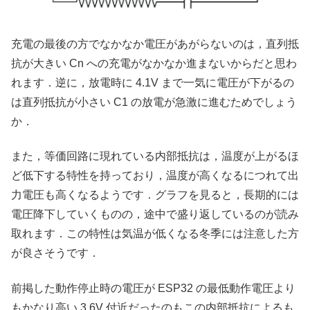
充電の最後の方でなかなか電圧があがらないのは，直列抵
抗が大きい Cn への充電がなかなか進まないからだと思わ
れます．逆に，放電時に 4.1V まで一気に電圧が下がるの
は直列抵抗が小さい C1 の放電が急激に進むためでしょう
か．
また，等価回路に現れている内部抵抗は，温度が上がるほ
ど低下する特性を持っており，温度が高くなるにつれて出
力電圧も高くなるようです．グラフを見ると，長期的には
電圧降下していくものの，途中で盛り返しているのが読み
取れます．この特性は気温が低くなる冬季には注意した方
が良さそうです．
前掲した動作停止時の電圧が ESP32 の最低動作電圧より
もかなり高い 3.6V 付近だったのもこの内部抵抗によるも