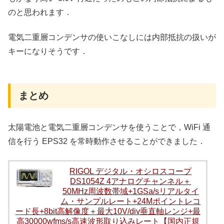
のと思われます．
電気二重層コンデンサの使いこなしには内部抵抗の扱いが
キーになりそうです．
まとめ
太陽電池と電気二重層コンデンサを使うことで，WiFi 通
信を行う EPS32 を常時動作させることができました．
RIGOL デジタル・オシロスコープ
DS1054Z 4アナログチャンネル＋
50MHz周波数帯域+1GSa/sリアルタイ
ム・サンプルレート+24Mポイントレコ
ード長+8bit高解像度＋最大10V/div垂直軸レンジ+最
高30000wfms/s高速波形取り込みレート【国内正規