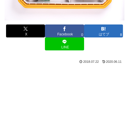
X
Facebook
はてブ
0
8
LINE
2018.07.22
2020.06.11