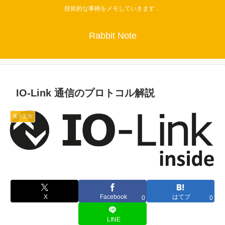
技術的な事柄をメモしていきます．
Rabbit Note
IO-Link 通信のプロトコル解説
電子工作
X
Facebook
はてブ
0
0
LINE