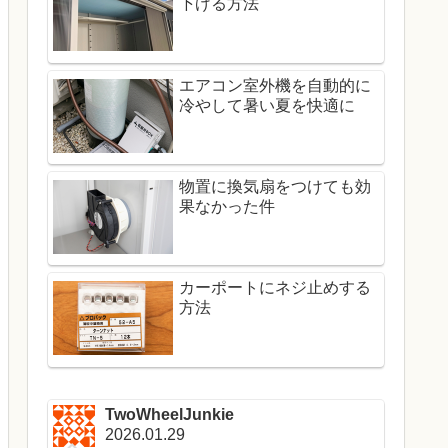
下げる方法
エアコン室外機を自動的に
冷やして暑い夏を快適に
物置に換気扇をつけても効
果なかった件
カーポートにネジ止めする
方法
TwoWheelJunkie
2026.01.29