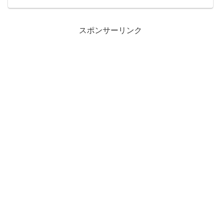
SSDs under Power Fault
スポンサーリンク