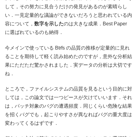
して，その努力に見合うだけの発見があるのが素晴らし
い．一見定量的な議論ができないだろうと思われている内
容について，
数字を示した
のは大きな成果．Best Paper
に選ばれているのも納得．
今メインで使っている Btrfs の品質の推移が定量的に見れ
ることを期待して軽く読み始めたのですが，意外な分析結
果にただただ驚かされました．実データの分析は大切です
ね．
ところで，ファイルシステムの品質を見るという目的に対
しては，この論文では一つピースが欠けていいます．それ
は，パッチ対象のバグの遭遇頻度．同じくらい危険な結果
を招くバグでも，起こりやすさが異なればバグの重大度は
変わってくるはずです．