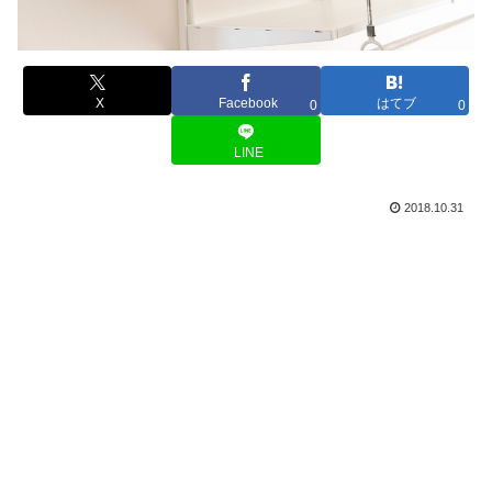
X
Facebook
はてブ
0
0
LINE
2018.10.31