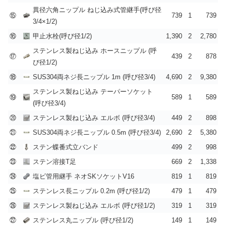
異径六角ニップル ねじ込み式管継手(呼び径
⑮
739
1
739
3/4×1/2)
⑯
甲止水栓(呼び径1/2)
1,390
2
2,780
ステンレス製ねじ込み ホースニップル (呼
⑰
439
2
878
び径1/2)
⑱
SUS304両ネジ長ニップル 1m (呼び径3/4)
4,690
2
9,380
ステンレス製ねじ込み テーパーソケット
⑲
589
1
589
(呼び径3/4)
⑳
ステンレス製ねじ込み エルボ (呼び径3/4)
449
2
898
㉑
SUS304両ネジ長ニップル 0.5m (呼び径3/4)
2,690
2
5,380
㉒
ステン蝶番式立バンド
499
2
998
㉓
ステン溶接T足
669
2
1,338
㉔
塩ビ管用継手 ネオSKソケットV16
819
1
819
㉕
ステンレス長ニップル 0.2m (呼び径1/2)
479
1
479
㉖
ステンレス製ねじ込み エルボ (呼び径1/2)
319
1
319
㉗
ステンレス丸ニップル (呼び径1/2)
149
1
149