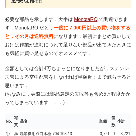
必要な部品を示します．大半は
MonotaRO
で調達できま
す．MonotaRO だと，
一度に 7,000円以上の買い物をする
と，その月は送料無料
になります．最初にまとめ買いして
おけば作業が進むにつれて足りない部品が出てきたときに
も気軽に買い足せるのでオススメです．
金額としては合計4万ちょっとになりましたが，ステンレ
ス管による空中配管をしなければ半額近くまで減らせると
思います．
(ちなみに，実際には部品選定の失敗等も含め5万程度かか
ってしまっています．．．)
写
個
No.
品名
単価
小計
真
数
①
洗濯機用双口水栓 704-108-13
3,721
1
3,721