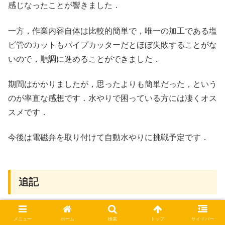
感じなったことが響きました．
一方，作業内容自体は比較的簡単で，唯一の加工である塩
ビ管のカットもパイプカッターだとほぼ失敗することがな
いので，順調に進めることができました．
期間はかかりましたが，思ったよりも簡単だった，という
のが率直な感想です．水やりで困っている方には凄くオス
スメです．
今後は電磁弁を取り付けて自動水やりに挑戦予定です．
追記
上記では，一部で HI管を使用していますが，調べて見た
メニュー
ホーム
検索
トップ
サイドバー