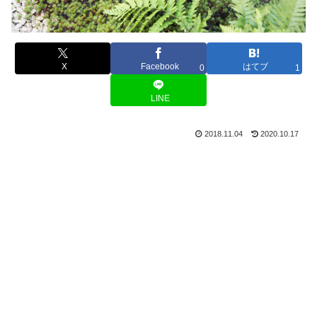
X
Facebook
はてブ
0
1
LINE
2018.11.04
2020.10.17