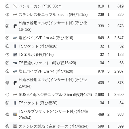
②
ベンリーカン PT10 50cm
819
1
819
③
ステンレス長ニップル 7.5cm (呼び径1/2)
239
1
239
HI給水栓用エルボ(インサート付) (呼び径
④
339
2
678
16×1/2)
⑤
塩ビパイプVP 1m ×4 (呼び径16)
849
3
2,547
⑥
TSソケット (呼び径16)
32
1
32
⑦
TSエルボ (呼び径16)
32
4
128
⑧
TS径違いソケット (呼び径16×20)
34
2
68
⑨
塩ビパイプVP 1m ×4 (呼び径20)
979
3
2,937
HI給水栓用エルボ(インサート付) (呼び径
⑩
439
2
878
20×3/4)
⑪
SUS304両ネジ長ニップル 0.5m (呼び径3/4)
2,690
1
2,690
⑫
TSソケット (呼び径20)
34
1
34
TSバルブソケット(インサート付) (呼び径
⑬
469
2
938
20×3/4)
⑭
ステンレス製ねじ込み チーズ (呼び径3/4)
599
1
599