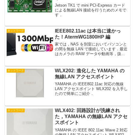
Jetson TK1 で mini PCI-Express カード
による無線LAN 接続を行うためのメモで
す．
IEEE802.11ac は本当に速かっ
ネットワーク
た！AtermWG1800HP 編
家では，NAS を別室においてパソコンと
の間を無線 LAN で接続しています．最近
はカメラの RAW データや動画等，扱う
データが大きくなってきたので，高速無
線 LAN 規格である IEEE802.11ac に対応
した AtermWG180...
WLX202: 進化した YAMAHA の
ネットワーク
無線LAN アクセスポイント
YAMAHA の IEEE802.11ac 対応の無線
LAN アクセスポイント WLX202 を入手し
たので簡単にご紹介．
WLX402: 回路設計が洗練され
ネットワーク
た，YAMAHA の無線LAN アクセ
スポイント
YAMAHA の IEEE 802.11ac Wave 2 対応
の無線 LAN アクセスポイント WLX402