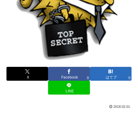
X
Facebook
はてブ
0
0
LINE
2018.02.01