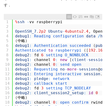
す．
1
%
ssh
-
vv
raspberrypi
2
3
OpenSSH_7
.
2p2
Ubuntu
-
4ubuntu2.4
,
OpenS
4
debug1
:
Reading 
configuration 
data
/
ho
5
(
中略
)
6
debug1
:
Authentication 
succeeded
(
publ
7
Authenticated 
to
raspberrypi
(
[
192.168
8
debug2
:
fd
6
setting 
O_NONBLOCK
9
debug1
:
channel
0
:
new
[
client
-
session
10
debug2
:
channel
0
:
send 
open
11
debug1
:
Requesting 
no
-
more
-
sessions
@
op
12
debug1
:
Entering 
interactive 
session
.
13
debug1
:
pledge
:
network
14
debug2
:
callback 
start
15
debug2
:
fd
3
setting 
TCP_NODELAY
16
debug2
:
client_session2_setup
:
id
0
17
(
中略
)
18
debug2
:
channel
0
:
open 
confirm 
rwindo